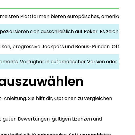
Die meisten Plattformen bieten europäisches, amerikanisc
zialisieren sich ausschließlich auf Poker. Es zeichnet sic
niken, progressive Jackpots und Bonus-Runden. Oft mit Gr
lements. Verfügbar in automatischer Version oder live mi
o auszuwählen
nleitung. Sie hilft dir, Optionen zu vergleichen
t guten Bewertungen, gültigen Lizenzen und