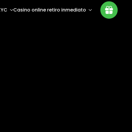
KYC
Casino online retiro inmediato