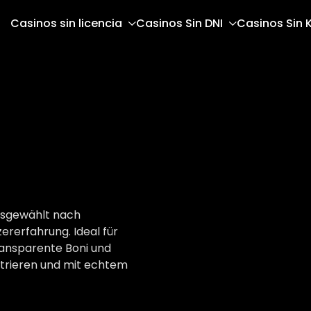
Casinos sin licencia
Casinos Sin DNI
Casinos Sin 
ausgewählt nach
tzererfahrung. Ideal für
ransparente Boni und
strieren und mit echtem