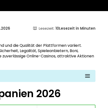
2.2026
Lesezeit:
10
Lesezeit in Minuten
d und die Qualität der Plattformen variiert.
herheit, Legalität, Spieleanbietern, Boni,
zuverlässige Online-Casinos, attraktive Aktionen
Spanien 2026