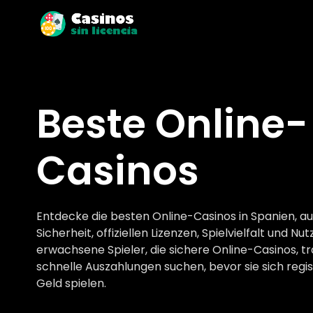
Beste Online-
Casinos
Entdecke die besten Online-Casinos in Spanien, 
Sicherheit, offiziellen Lizenzen, Spielvielfalt und Nu
erwachsene Spieler, die sichere Online-Casinos, t
schnelle Auszahlungen suchen, bevor sie sich regi
Geld spielen.