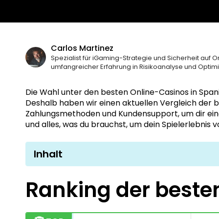
Carlos Martinez
Spezialist für iGaming-Strategie und Sicherheit auf 
umfangreicher Erfahrung in Risikoanalyse und Optim
Die Wahl unter den besten Online-Casinos in Spanie
Deshalb haben wir einen aktuellen Vergleich der be
Zahlungsmethoden und Kundensupport, um dir eine 
und alles, was du brauchst, um dein Spielerlebni
Inhalt
Ranking der beste